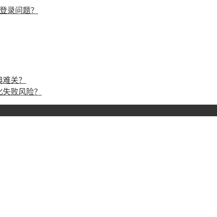
戏登录问题？
典难关？
化失败风险？