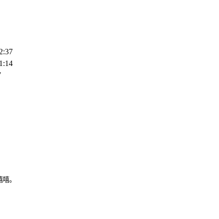
2:37
1:14
7
嘻嘻。