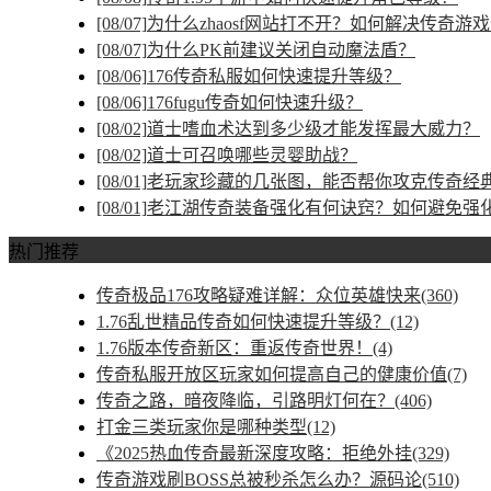
[08/07]
为什么zhaosf网站打不开？如何解决传奇游
[08/07]
为什么PK前建议关闭自动魔法盾？
[08/06]
176传奇私服如何快速提升等级？
[08/06]
176fugu传奇如何快速升级？
[08/02]
道士嗜血术达到多少级才能发挥最大威力？
[08/02]
道士可召唤哪些灵婴助战？
[08/01]
老玩家珍藏的几张图，能否帮你攻克传奇经
[08/01]
老江湖传奇装备强化有何诀窍？如何避免强
热门推荐
传奇极品176攻略疑难详解：众位英雄快来(360)
1.76乱世精品传奇如何快速提升等级？(12)
1.76版本传奇新区：重返传奇世界！(4)
传奇私服开放区玩家如何提高自己的健康价值(7)
传奇之路，暗夜降临，引路明灯何在？(406)
打金三类玩家你是哪种类型(12)
《2025热血传奇最新深度攻略：拒绝外挂(329)
传奇游戏刷BOSS总被秒杀怎么办？源码论(510)