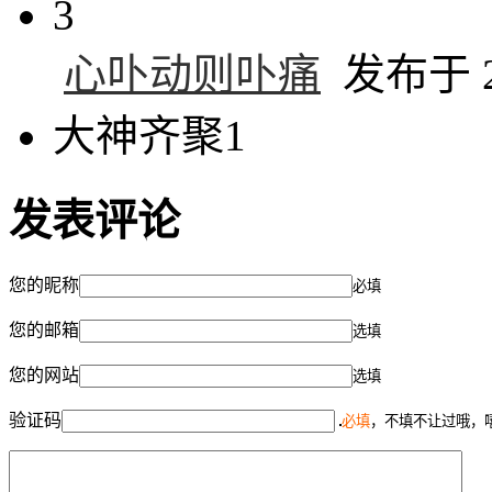
3
心卟动则卟痛
发布于 20
大神齐聚1
发表评论
您的昵称
必填
您的邮箱
选填
您的网站
选填
验证码
必填
，不填不让过哦，