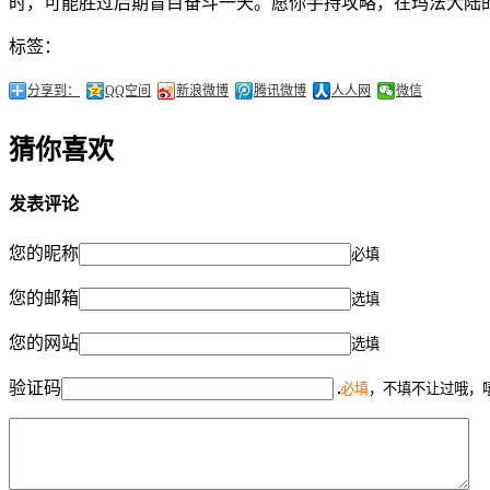
时，可能胜过后期盲目奋斗一天。愿你手持攻略，在玛法大陆
标签：
分享到：
QQ空间
新浪微博
腾讯微博
人人网
微信
猜你喜欢
发表评论
您的昵称
必填
您的邮箱
选填
您的网站
选填
验证码
必填
，不填不让过哦，