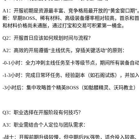
A1：开服初期是资源最丰富、竞争格局最开放的“黄金窗口期
断：早期BOSS、稀有材料、高级装备爆率相对较高，首杀
和材料价格尚未通胀，通过打宝和交易可积累第一桶金。
Q2：开服首日应该如何规划时间与流程？
A2：高效的开局遵循“主线优先，穿插关键活动”的原则：
-0-1小时：全力冲刺主线任务至卡等级节点，期间所有装备自
-1-3小时：完成日常环任务、经验副本（如石阁试炼），并加
-3小时后：集中攻略首个精英BOSS（如骷髅精灵、沃玛教
Q3：职业选择在开服阶段有何技巧？
A3：职业需结合个人定位与团队需求：
-战士：开服前期升级较慢，但中期后PK强势，适合投入较高