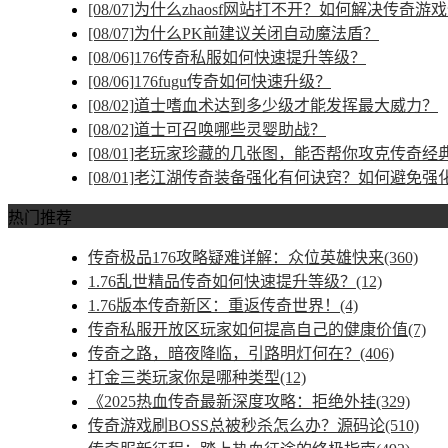
[08/07]
为什么zhaosf网站打不开？如何解决传奇游
[08/07]
为什么PK前建议关闭自动魔法盾？
[08/06]
176传奇私服如何快速提升等级？
[08/06]
176fugu传奇如何快速升级？
[08/02]
道士嗜血术达到多少级才能发挥最大威力？
[08/02]
道士可召唤哪些灵婴助战？
[08/01]
老玩家珍藏的几张图，能否帮你攻克传奇经
[08/01]
老江湖传奇装备强化有何诀窍？如何避免强
热门推荐
传奇极品176攻略疑难详解：众位英雄快来(360)
1.76乱世精品传奇如何快速提升等级？(12)
1.76版本传奇新区：重返传奇世界！(4)
传奇私服开放区玩家如何提高自己的健康价值(7)
传奇之路，暗夜降临，引路明灯何在？(406)
打金三类玩家你是哪种类型(12)
《2025热血传奇最新深度攻略：拒绝外挂(329)
传奇游戏刷BOSS总被秒杀怎么办？源码论(510)