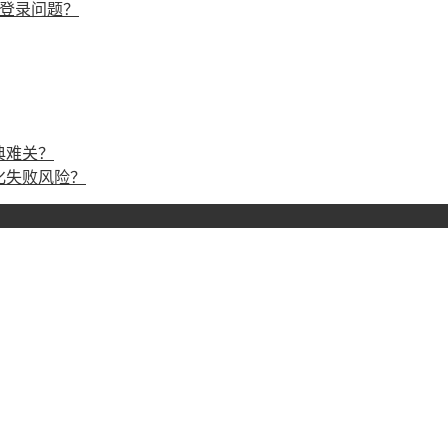
戏登录问题？
典难关？
化失败风险？