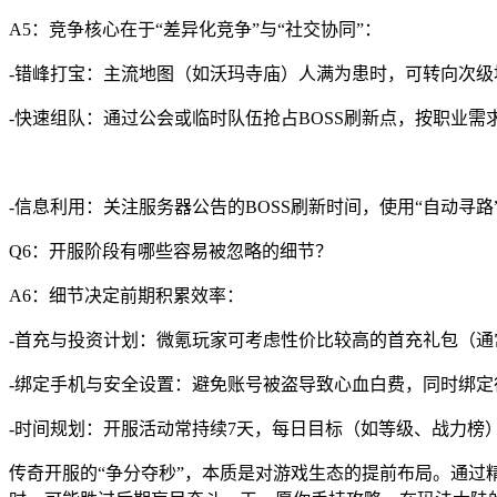
A5：竞争核心在于“差异化竞争”与“社交协同”：
-错峰打宝：主流地图（如沃玛寺庙）人满为患时，可转向次
-快速组队：通过公会或临时队伍抢占BOSS刷新点，按职业需
-信息利用：关注服务器公告的BOSS刷新时间，使用“自动寻
Q6：开服阶段有哪些容易被忽略的细节？
A6：细节决定前期积累效率：
-首充与投资计划：微氪玩家可考虑性价比较高的首充礼包（通
-绑定手机与安全设置：避免账号被盗导致心血白费，同时绑定
-时间规划：开服活动常持续7天，每日目标（如等级、战力榜
传奇开服的“争分夺秒”，本质是对游戏生态的提前布局。通