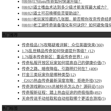
[08/06]
176fugu传奇如何快速升级？
[08/02]
道士嗜血术达到多少级才能发挥最大威力？
[08/02]
道士可召唤哪些灵婴助战？
[08/01]
老玩家珍藏的几张图，能否帮你攻克传奇经
[08/01]
老江湖传奇装备强化有何诀窍？如何避免强
热门推荐
传奇极品176攻略疑难详解：众位英雄快来(360)
1.76乱世精品传奇如何快速提升等级？(12)
1.76版本传奇新区：重返传奇世界！(4)
传奇私服开放区玩家如何提高自己的健康价值(7)
传奇之路，暗夜降临，引路明灯何在？(406)
打金三类玩家你是哪种类型(12)
《2025热血传奇最新深度攻略：拒绝外挂(329)
传奇游戏刷BOSS总被秒杀怎么办？源码论(510)
传奇服新征程：踏上热血征途的终极指南(492)
天命传说手动拾取和自动拾取哪个更适合游戏(5)
热门标签