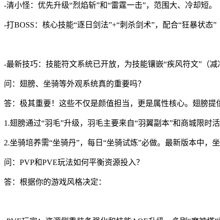
-清小怪：优先升级“烈焰斩”和“雷霆一击”，范围大、冷却短。
-打BOSS：核心技能“逐日剑法”+“刺杀剑术”，配合“狂暴状态
-最新技巧：技能符文系统已开放，为技能镶嵌“疾风符文”（减
问：翅膀、坐骑等外观系统真的重要吗？
答：极其重要！这些不仅是颜值担当，更是属性核心。翅膀提
1.翅膀通过“羽毛”升级，羽毛主要来自“羽翼副本”和商城限时
2.坐骑培养需“坐骑丹”，每日“坐骑试炼”必做。最新版本中，
问：PVP和PVE玩法如何平衡资源投入？
答：根据你的游戏风格决定：