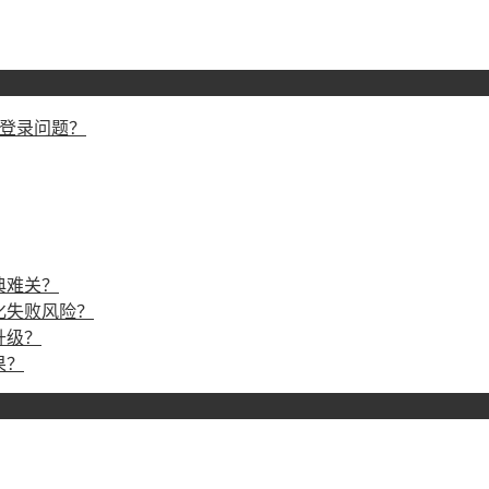
戏登录问题？
典难关？
化失败风险？
升级？
果？