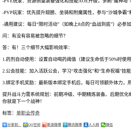
-PVE玩家：资源侧重装备强化和技能AOE升级，多刷“魔神
-PVP玩家：优先提升翅膀、坐骑和附魔属性，参与“沙城争霸”
-通用建议：每日“限时活动”（如晚上8点的“血战到底”）必
问：有没有容易被忽略的细节？
答：有！三个细节大幅影响效率：
1.药剂自动使用：设置自动喝药阈值（建议生命低于50%时使
2.公会技能：加入活跃公会，学习“攻击强化”和“生命祝福”技
3.绑定手机奖励：最新版本绑定手机后，每日可领额外体力，
提升战斗力需系统规划：前期冲级、中期精炼装备、后期优化
你就是下一个战神！
标签：
单职业传奇
分享到：
QQ空间
新浪微博
腾讯微博
人人网
微信