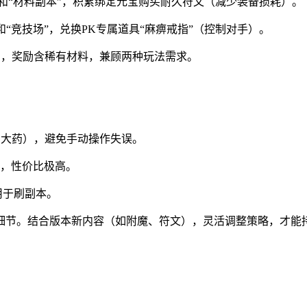
塔”和“材料副本”，积累绑定元宝购买耐久符文（减少装备损耗）。
和“竞技场”，兑换PK专属道具“麻痹戒指”（控制对手）。
参加，奖励含稀有材料，兼顾两种玩法需求。
用大药），避免手动操作失误。
能，性价比极高。
用于刷副本。
细节。结合版本新内容（如附魔、符文），灵活调整策略，才能