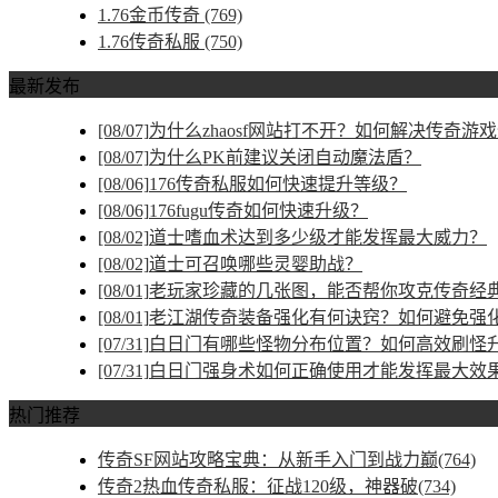
1.76金币传奇
(769)
1.76传奇私服
(750)
最新发布
[08/07]
为什么zhaosf网站打不开？如何解决传奇游
[08/07]
为什么PK前建议关闭自动魔法盾？
[08/06]
176传奇私服如何快速提升等级？
[08/06]
176fugu传奇如何快速升级？
[08/02]
道士嗜血术达到多少级才能发挥最大威力？
[08/02]
道士可召唤哪些灵婴助战？
[08/01]
老玩家珍藏的几张图，能否帮你攻克传奇经
[08/01]
老江湖传奇装备强化有何诀窍？如何避免强
[07/31]
白日门有哪些怪物分布位置？如何高效刷怪
[07/31]
白日门强身术如何正确使用才能发挥最大效
热门推荐
传奇SF网站攻略宝典：从新手入门到战力巅(764)
传奇2热血传奇私服：征战120级，神器破(734)