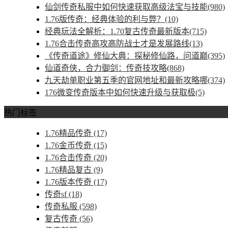
仙剑传奇私服中如何快速获取高级法宝与技能(980)
1.76版传奇：经典体验的利与弊？(10)
经典玩法全解析：1.70复古传奇最新版本(715)
1.76合击传奇高攻高防战士才是发展路线(13)
《传奇道途》修仙大典：探秘修仙路，问道巅(395)
仙道奇侠，合力御剑：传奇技攻略(868)
九天劫单职业第五季的官网地址和最新攻略哪(374)
176微变传奇版本中如何快速升级与获取极(5)
热门标签
1.76精品传奇
(17)
1.76金币传奇
(15)
1.76合击传奇
(20)
1.76精品复古
(9)
1.76版本传奇
(17)
传奇sf
(18)
传奇私服
(598)
复古传奇
(56)