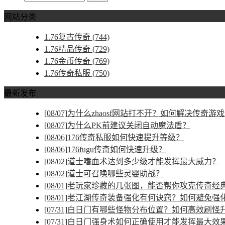
网站分类
1.76复古传奇
(744)
1.76精品传奇
(729)
1.76金币传奇
(769)
1.76传奇私服
(750)
最新发布
[08/07]
为什么zhaosf网站打不开？如何解决传奇游
[08/07]
为什么PK前建议关闭自动魔法盾？
[08/06]
176传奇私服如何快速提升等级？
[08/06]
176fugu传奇如何快速升级？
[08/02]
道士嗜血术达到多少级才能发挥最大威力？
[08/02]
道士可召唤哪些灵婴助战？
[08/01]
老玩家珍藏的几张图，能否帮你攻克传奇经
[08/01]
老江湖传奇装备强化有何诀窍？如何避免强
[07/31]
白日门有哪些怪物分布位置？如何高效刷怪
[07/31]
白日门强身术如何正确使用才能发挥最大效