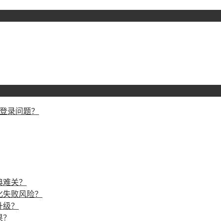
戏登录问题？
典难关？
化失败风险？
升级？
果？