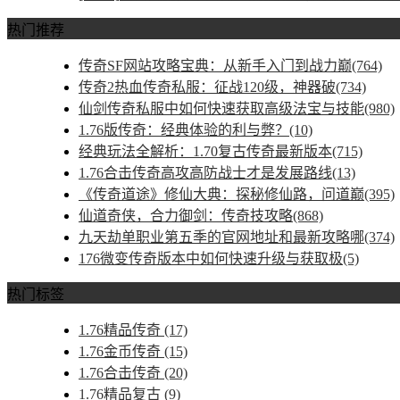
热门推荐
传奇SF网站攻略宝典：从新手入门到战力巅(764)
传奇2热血传奇私服：征战120级，神器破(734)
仙剑传奇私服中如何快速获取高级法宝与技能(980)
1.76版传奇：经典体验的利与弊？(10)
经典玩法全解析：1.70复古传奇最新版本(715)
1.76合击传奇高攻高防战士才是发展路线(13)
《传奇道途》修仙大典：探秘修仙路，问道巅(395)
仙道奇侠，合力御剑：传奇技攻略(868)
九天劫单职业第五季的官网地址和最新攻略哪(374)
176微变传奇版本中如何快速升级与获取极(5)
热门标签
1.76精品传奇
(17)
1.76金币传奇
(15)
1.76合击传奇
(20)
1.76精品复古
(9)