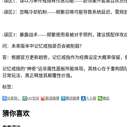
-误区1：误以为单件戒指有传送功能——必须集齐套装且队员
-误区2：忽略冷却机制——频繁召唤可能导致系统延迟，需规
-误区3：暴露战术——频繁使用易被对手预判，建议搭配佯攻
问：未来版本中记忆戒指是否会被削弱？
答：根据官方更新趋势，记忆戒指作为经典设定大概率保留，
记忆戒指的“神奇”远非属性面板所能体现，其核心在于重构
日常玩法，真正释放其颠覆性价值。
标签：
分享到：
QQ空间
新浪微博
腾讯微博
人人网
微信
猜你喜欢