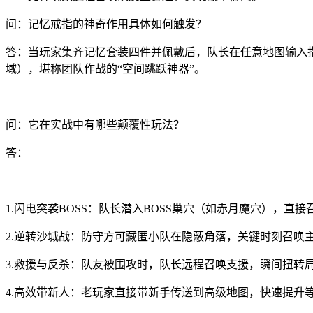
问：记忆戒指的神奇作用具体如何触发？
答：当玩家集齐记忆套装四件并佩戴后，队长在任意地图输入指
域），堪称团队作战的“空间跳跃神器”。
问：它在实战中有哪些颠覆性玩法？
答：
1.闪电突袭BOSS：队长潜入BOSS巢穴（如赤月魔穴），
2.逆转沙城战：防守方可藏匿小队在隐蔽角落，关键时刻召唤主
3.救援与反杀：队友被围攻时，队长远程召唤支援，瞬间扭转
4.高效带新人：老玩家直接带新手传送到高级地图，快速提升