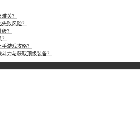
典难关？
化失败风险？
升级？
果？
上手游戏攻略？
战斗力与获取顶级装备？