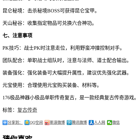
昆仑秘境：击杀秘境BOSS可获得昆仑宝甲。
天山秘谷：收集指定物品可兑换六合神功。
七、注意事项
PK技巧：战士PK时注意走位，利用野蛮冲撞控制对手。
团队配合：单职战士组队时，注意与法师、道士配合输出。
装备强化：强化装备可大幅提升属性，建议优先强化武器。
元宝使用：合理使用元宝购买装备、材料等。
176极品神器小极品单职传奇复古，是一款经典复古传奇游戏
标签：
复古传奇
分享到：
QQ空间
新浪微博
腾讯微博
人人网
微信