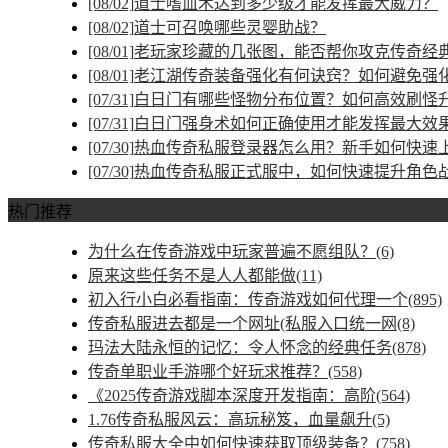
[08/02]
道士嗜血术达到多少级才能发挥最大威力？
[08/02]
道士可召唤哪些灵婴助战？
[08/01]
老玩家珍藏的几张图，能否帮你攻克传奇经
[08/01]
老江湖传奇装备强化有何诀窍？如何避免强
[07/31]
白日门有哪些怪物分布位置？如何高效刷怪
[07/31]
白日门强身术如何正确使用才能发挥最大效
[07/30]
热血传奇私服登录器怎么用？新手如何快速
[07/30]
热血传奇私服正式服中，如何快速提升角色
热门推荐
为什么在传奇游戏中玩家普遍不愿组队？(6)
原来这些任务不是人人都能做(11)
初入行小白必看指南：传奇游戏如何代理一个(895)
传奇私服进去都是一个网址(私服入口统一网(8)
玛法大陆永恒的记忆：令人怀念的经典任务(878)
传奇单职业手游哪个好玩求推荐？(558)
《2025传奇游戏脚本深度开发指南：高阶(564)
1.76传奇私服风云：高玩秘笈，血量飙升(5)
传奇私服大全中如何快速获取顶级装备？(758)