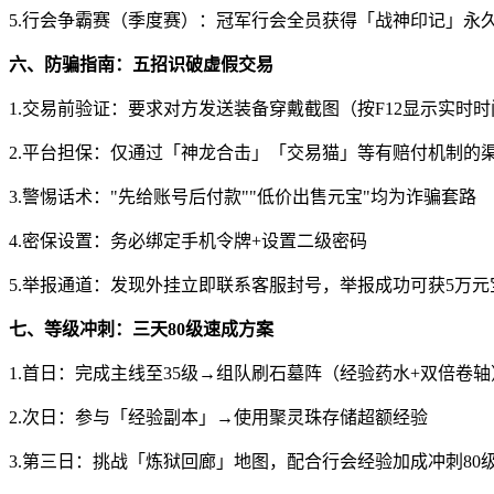
5.行会争霸赛（季度赛）：冠军行会全员获得「战神印记」永
六、防骗指南：五招识破虚假交易
1.交易前验证：要求对方发送装备穿戴截图（按F12显示实时时
2.平台担保：仅通过「神龙合击」「交易猫」等有赔付机制的
3.警惕话术："先给账号后付款""低价出售元宝"均为诈骗套路
4.密保设置：务必绑定手机令牌+设置二级密码
5.举报通道：发现外挂立即联系客服封号，举报成功可获5万元
七、等级冲刺：三天80级速成方案
1.首日：完成主线至35级→组队刷石墓阵（经验药水+双倍卷轴
2.次日：参与「经验副本」→使用聚灵珠存储超额经验
3.第三日：挑战「炼狱回廊」地图，配合行会经验加成冲刺80