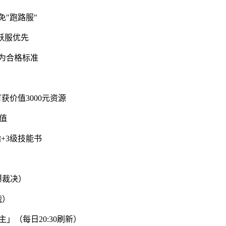
免"跑路服"
活跃服优先
备为合格标准
获价值3000元资源
充值
指+3级技能书
爆裁决）
战）
」（每日20:30刷新）