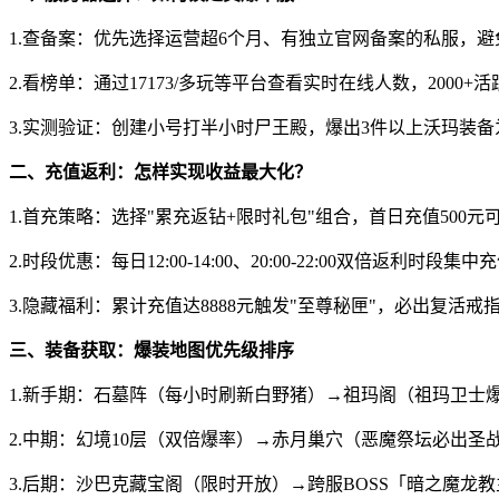
1.查备案：优先选择运营超6个月、有独立官网备案的私服，避
2.看榜单：通过17173/多玩等平台查看实时在线人数，2000+
3.实测验证：创建小号打半小时尸王殿，爆出3件以上沃玛装
二、充值返利：怎样实现收益最大化？
1.首充策略：选择"累充返钻+限时礼包"组合，首日充值500元可
2.时段优惠：每日12:00-14:00、20:00-22:00双倍返利时段集中
3.隐藏福利：累计充值达8888元触发"至尊秘匣"，必出复活戒
三、装备获取：爆装地图优先级排序
1.新手期：石墓阵（每小时刷新白野猪）→祖玛阁（祖玛卫士
2.中期：幻境10层（双倍爆率）→赤月巢穴（恶魔祭坛必出圣
3.后期：沙巴克藏宝阁（限时开放）→跨服BOSS「暗之魔龙教主