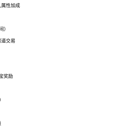
久属性加成
间）
渠道交易
宝奖励
）
级