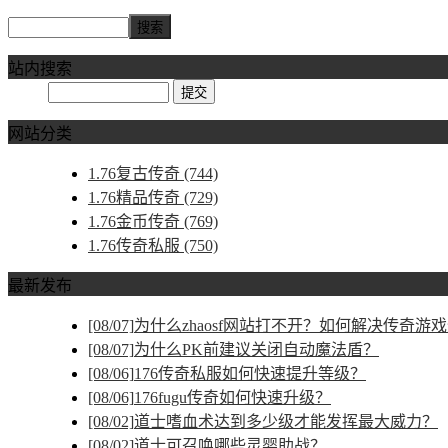
站内搜索
网站分类
1.76复古传奇
(744)
1.76精品传奇
(729)
1.76金币传奇
(769)
1.76传奇私服
(750)
最新发布
[08/07]
为什么zhaosf网站打不开？如何解决传奇游
[08/07]
为什么PK前建议关闭自动魔法盾？
[08/06]
176传奇私服如何快速提升等级？
[08/06]
176fugu传奇如何快速升级？
[08/02]
道士嗜血术达到多少级才能发挥最大威力？
[08/02]
道士可召唤哪些灵婴助战？