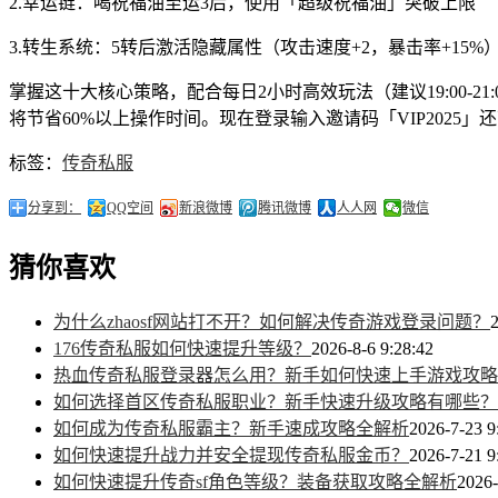
2.幸运链：喝祝福油至运3后，使用「超级祝福油」突破上限
3.转生系统：5转后激活隐藏属性（攻击速度+2，暴击率+15%
掌握这十大核心策略，配合每日2小时高效玩法（建议19:00-
将节省60%以上操作时间。现在登录输入邀请码「VIP2025
标签：
传奇私服
分享到：
QQ空间
新浪微博
腾讯微博
人人网
微信
猜你喜欢
为什么zhaosf网站打不开？如何解决传奇游戏登录问题？
2
176传奇私服如何快速提升等级？
2026-8-6 9:28:42
热血传奇私服登录器怎么用？新手如何快速上手游戏攻略
如何选择首区传奇私服职业？新手快速升级攻略有哪些？
如何成为传奇私服霸主？新手速成攻略全解析
2026-7-23 9
如何快速提升战力并安全提现传奇私服金币？
2026-7-21 9
如何快速提升传奇sf角色等级？装备获取攻略全解析
2026-