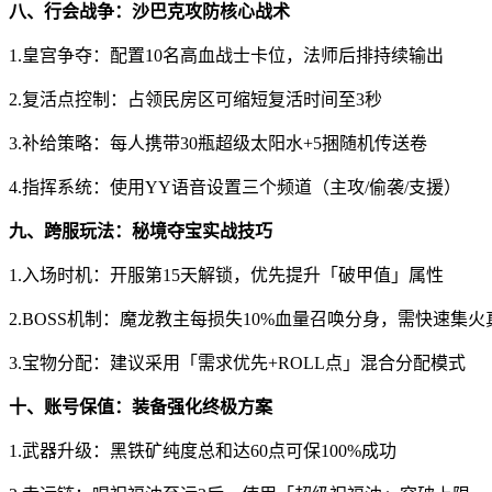
八、行会战争：沙巴克攻防核心战术
1.皇宫争夺：配置10名高血战士卡位，法师后排持续输出
2.复活点控制：占领民房区可缩短复活时间至3秒
3.补给策略：每人携带30瓶超级太阳水+5捆随机传送卷
4.指挥系统：使用YY语音设置三个频道（主攻/偷袭/支援）
九、跨服玩法：秘境夺宝实战技巧
1.入场时机：开服第15天解锁，优先提升「破甲值」属性
2.BOSS机制：魔龙教主每损失10%血量召唤分身，需快速集火
3.宝物分配：建议采用「需求优先+ROLL点」混合分配模式
十、账号保值：装备强化终极方案
1.武器升级：黑铁矿纯度总和达60点可保100%成功