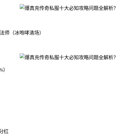
法法师（冰咆哮清场）
%）
分红