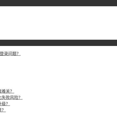
戏登录问题？
典难关？
化失败风险？
升级？
果？