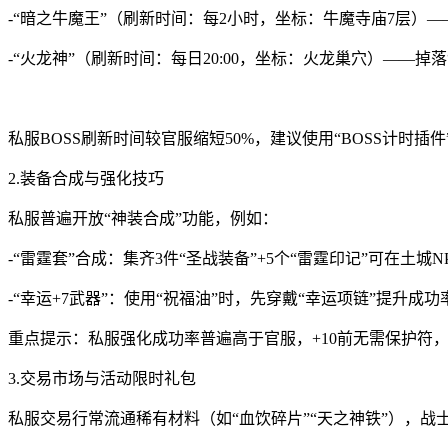
-“暗之牛魔王”（刷新时间：每2小时，坐标：牛魔寺庙7层）——
-“火龙神”（刷新时间：每日20:00，坐标：火龙巢穴）——掉落
私服BOSS刷新时间较官服缩短50%，建议使用“BOSS计时插
2.装备合成与强化技巧
私服普遍开放“神装合成”功能，例如：
-“雷霆套”合成：集齐3件“圣战装备”+5个“雷霆印记”可在土城N
-“幸运+7武器”：使用“祝福油”时，先穿戴“幸运项链”提升成功
重点提示：私服强化成功率普遍高于官服，+10前无需保护符
3.交易市场与活动限时礼包
私服交易行常流通稀有材料（如“血饮碎片”“天之神铁”），战