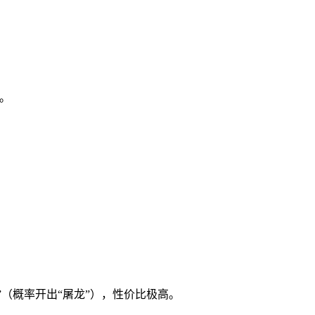
率。
”（概率开出“屠龙”），性价比极高。