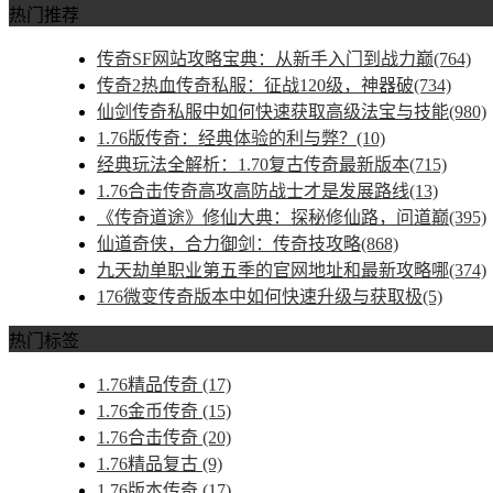
热门推荐
传奇SF网站攻略宝典：从新手入门到战力巅(764)
传奇2热血传奇私服：征战120级，神器破(734)
仙剑传奇私服中如何快速获取高级法宝与技能(980)
1.76版传奇：经典体验的利与弊？(10)
经典玩法全解析：1.70复古传奇最新版本(715)
1.76合击传奇高攻高防战士才是发展路线(13)
《传奇道途》修仙大典：探秘修仙路，问道巅(395)
仙道奇侠，合力御剑：传奇技攻略(868)
九天劫单职业第五季的官网地址和最新攻略哪(374)
176微变传奇版本中如何快速升级与获取极(5)
热门标签
1.76精品传奇
(17)
1.76金币传奇
(15)
1.76合击传奇
(20)
1.76精品复古
(9)
1.76版本传奇
(17)