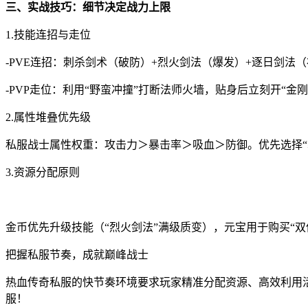
三、实战技巧：细节决定战力上限
1.技能连招与走位
-PVE连招：刺杀剑术（破防）+烈火剑法（爆发）+逐日剑法（
-PVP走位：利用“野蛮冲撞”打断法师火墙，贴身后立刻开“金
2.属性堆叠优先级
私服战士属性权重：攻击力＞暴击率＞吸血＞防御。优先选择“暴
3.资源分配原则
金币优先升级技能（“烈火剑法”满级质变），元宝用于购买“双倍
把握私服节奏，成就巅峰战士
热血传奇私服的快节奏环境要求玩家精准分配资源、高效利用活
服！