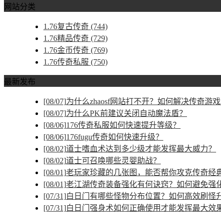
网站分类
1.76复古传奇
(744)
1.76精品传奇
(729)
1.76金币传奇
(769)
1.76传奇私服
(750)
最新发布
[08/07]
为什么zhaosf网站打不开？如何解决传奇游
[08/07]
为什么PK前建议关闭自动魔法盾？
[08/06]
176传奇私服如何快速提升等级？
[08/06]
176fugu传奇如何快速升级？
[08/02]
道士嗜血术达到多少级才能发挥最大威力？
[08/02]
道士可召唤哪些灵婴助战？
[08/01]
老玩家珍藏的几张图，能否帮你攻克传奇经
[08/01]
老江湖传奇装备强化有何诀窍？如何避免强
[07/31]
白日门有哪些怪物分布位置？如何高效刷怪
[07/31]
白日门强身术如何正确使用才能发挥最大效