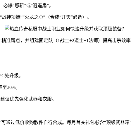
必爆“怒斩”或“逍遥扇”。
“战神项链”“火龙之心”（合成“开天”必备）。
件”精准蹲点，并组建固定队（1战士+2道士+1法师）提高击杀效
PC处升级。
率至30%。
，建议优先强化武器和衣服。
士可通过低价收购散件自行合成。每月首充礼包必含“顶级武器箱