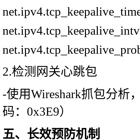
net.ipv4.tcp_keepalive_ti
net.ipv4.tcp_keepalive_int
net.ipv4.tcp_keepalive_pro
2.检测网关心跳包
-使用Wireshark抓
码：0x3E9）
五、长效预防机制