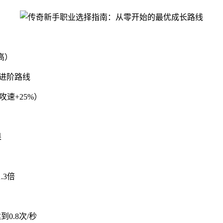
高）
进阶路线
攻速+25%）
果
.3倍
0.8次/秒