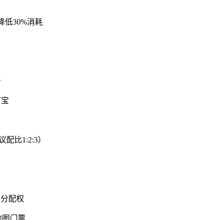
低30%消耗
备
打宝
比1:2:3）
备分配权
地图门票