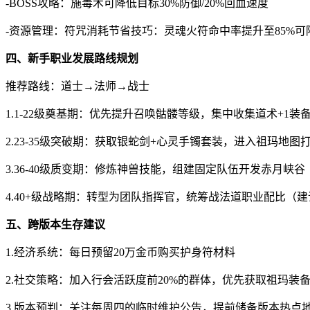
-BOSS攻略：施毒术可降低目标30%防御/20%回血速度
-资源管理：符咒消耗节省技巧：灵魂火符命中率提升至85%可降
四、新手职业发展路线规划
推荐路线：道士→法师→战士
1.1-22级奠基期：优先提升召唤骷髅等级，集中收集道术+1装
2.23-35级突破期：获取银蛇剑+心灵手镯套装，进入祖玛地图
3.36-40级质变期：修炼神兽技能，组建固定队伍开发赤月峡谷
4.40+级战略期：转型为团队指挥官，统筹战法道职业配比（建议配
五、跨版本生存建议
1.经济系统：每日预留20万金币购买护身符材料
2.社交策略：加入行会活跃度前20%的群体，优先获取祖玛装
3.版本预判：关注每周四的临时维护公告，提前储备版本热点