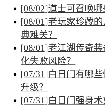
[08/02]
道士可召唤哪
[08/01]
老玩家珍藏的
典难关？
[08/01]
老江湖传奇装
化失败风险？
[07/31]
白日门有哪些
升级？
[07/31]
白日门强身术