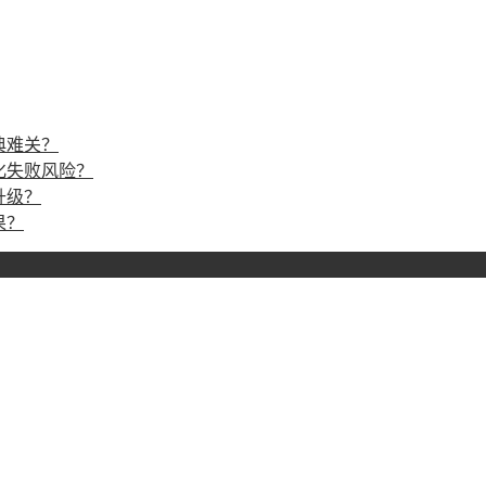
典难关？
化失败风险？
升级？
果？