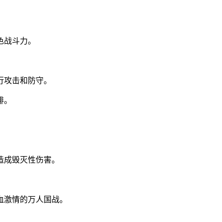
。
色战斗力。
行攻击和防守。
排。
。
造成毁灭性伤害。
血激情的万人国战。