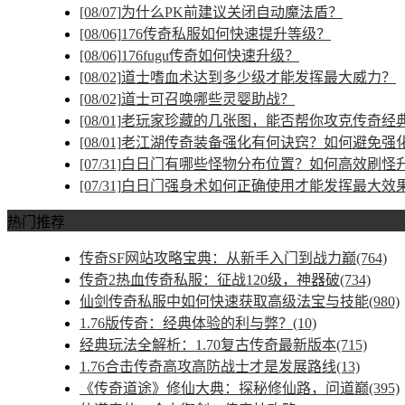
[08/07]
为什么PK前建议关闭自动魔法盾？
[08/06]
176传奇私服如何快速提升等级？
[08/06]
176fugu传奇如何快速升级？
[08/02]
道士嗜血术达到多少级才能发挥最大威力？
[08/02]
道士可召唤哪些灵婴助战？
[08/01]
老玩家珍藏的几张图，能否帮你攻克传奇经
[08/01]
老江湖传奇装备强化有何诀窍？如何避免强
[07/31]
白日门有哪些怪物分布位置？如何高效刷怪
[07/31]
白日门强身术如何正确使用才能发挥最大效
热门推荐
传奇SF网站攻略宝典：从新手入门到战力巅(764)
传奇2热血传奇私服：征战120级，神器破(734)
仙剑传奇私服中如何快速获取高级法宝与技能(980)
1.76版传奇：经典体验的利与弊？(10)
经典玩法全解析：1.70复古传奇最新版本(715)
1.76合击传奇高攻高防战士才是发展路线(13)
《传奇道途》修仙大典：探秘修仙路，问道巅(395)