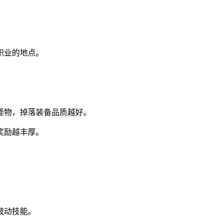
职业的地点。
。
怪物，掉落装备品质越好。
奖励越丰厚。
被动技能。