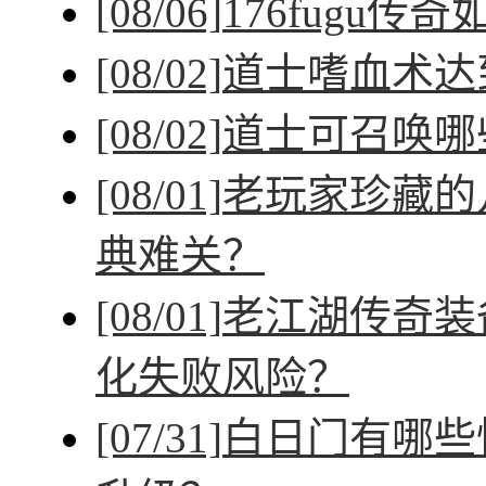
[08/06]
176fugu传
[08/02]
道士嗜血术达
[08/02]
道士可召唤哪
[08/01]
老玩家珍藏的
典难关？
[08/01]
老江湖传奇装
化失败风险？
[07/31]
白日门有哪些