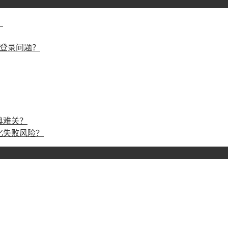
？
戏登录问题？
典难关？
化失败风险？