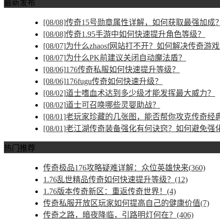
最新发布
[08/08]
传奇15号勋章属性详解，如何获取最强加成
[08/08]
传奇1.95手游中如何快速提升角色等级？
[08/07]
为什么zhaosf网站打不开？如何解决传奇游
[08/07]
为什么PK前建议关闭自动魔法盾？
[08/06]
176传奇私服如何快速提升等级？
[08/06]
176fugu传奇如何快速升级？
[08/02]
道士嗜血术达到多少级才能发挥最大威力？
[08/02]
道士可召唤哪些灵婴助战？
[08/01]
老玩家珍藏的几张图，能否帮你攻克传奇经
[08/01]
老江湖传奇装备强化有何诀窍？如何避免强
热门推荐
传奇极品176攻略疑难详解：众位英雄快来(360)
1.76乱世精品传奇如何快速提升等级？(12)
1.76版本传奇新区：重返传奇世界！(4)
传奇私服开放区玩家如何提高自己的健康价值(7)
传奇之路，暗夜降临，引路明灯何在？(406)