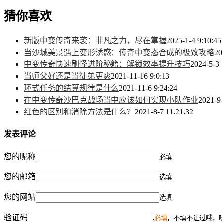
猜你喜欢
新版中变传奇来袭：非凡之力，尽在掌握
2025-1-4 9:10:45
当沙城美景遇上变形诱惑：传奇中变态合成的极致攻略
20
中变传奇快速刷怪进阶秘籍：解锁效率提升技巧
2024-5-3 
当师父好还是当徒弟更爽
2021-11-16 9:0:13
环式任务的结算规律是什么
2021-11-6 9:24:24
在中变传奇沙巴克战场当中应该如何实现小队作业
2021-9
红色的区别和消除方法是什么？
2021-8-7 11:21:32
发表评论
您的昵称
必填
您的邮箱
选填
您的网站
选填
验证码
必填
，不填不让过哦，