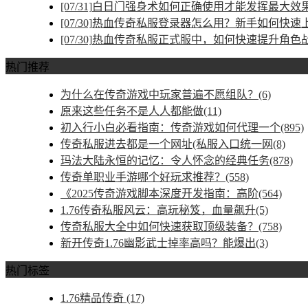
[07/31]
白日门强身术如何正确使用才能发挥最大效
[07/30]
热血传奇私服登录器怎么用？新手如何快速
[07/30]
热血传奇私服正式服中，如何快速提升角色
热门推荐
为什么在传奇游戏中玩家普遍不愿组队？(6)
原来这些任务不是人人都能做(11)
初入行小白必看指南：传奇游戏如何代理一个(895)
传奇私服进去都是一个网址(私服入口统一网(8)
玛法大陆永恒的记忆：令人怀念的经典任务(878)
传奇单职业手游哪个好玩求推荐？(558)
《2025传奇游戏脚本深度开发指南：高阶(564)
1.76传奇私服风云：高玩秘笈，血量飙升(5)
传奇私服大全中如何快速获取顶级装备？(758)
新开传奇1.76幽影武士掉率高吗？能爆出(3)
热门标签
1.76精品传奇
(17)