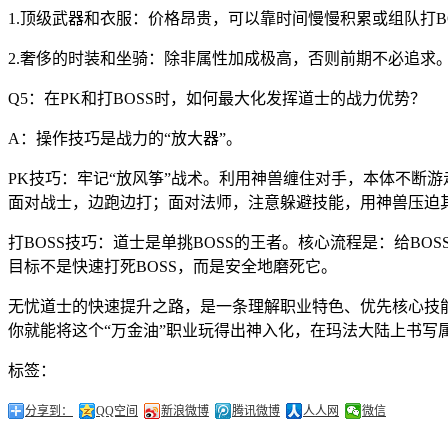
1.顶级武器和衣服：价格昂贵，可以靠时间慢慢积累或组队打B
2.奢侈的时装和坐骑：除非属性加成极高，否则前期不必追求
Q5：在PK和打BOSS时，如何最大化发挥道士的战力优势？
A：操作技巧是战力的“放大器”。
PK技巧：牢记“放风筝”战术。利用神兽缠住对手，本体不断游
面对战士，边跑边打；面对法师，注意躲避技能，用神兽压迫
打BOSS技巧：道士是单挑BOSS的王者。核心流程是：给BO
目标不是快速打死BOSS，而是安全地磨死它。
无忧道士的快速提升之路，是一条理解职业特色、优先核心技
你就能将这个“万金油”职业玩得出神入化，在玛法大陆上书写
标签：
分享到：
QQ空间
新浪微博
腾讯微博
人人网
微信