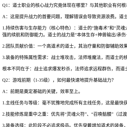
Q1：道士职业的核心战力究竟体现在哪里？与其他职业有何根
A：这是提升战力的首要问题，理解错误会导致资源浪费。道
1.持续伤害与生存能力（核心特色）：道士的“施毒术”和“灵
强的续航和防御能力。道士的战力是“本体生存+神兽输出/承伤+技
2.团队贡献价值：一个高道术的道士，其治疗量和防御辅助效果
3.装备的特殊属性需求：战士堆攻击，法师堆魔法，而道士的
根本不同在于：战士追求爆发秒杀，法师追求远程群伤，而道
Q2：游戏前期（1-35级），如何最快速地提升基础战力？
A：前期是奠定基础的关键，效率至上。
1.主线任务与等级：毫不犹豫地完成所有主线任务，这是最快
2.技能修炼是重中之重：优先将“灵魂火符”、“召唤骷髅”（
3.装备选择：此阶段不必追求极品。优先穿戴增加道术的装备，如