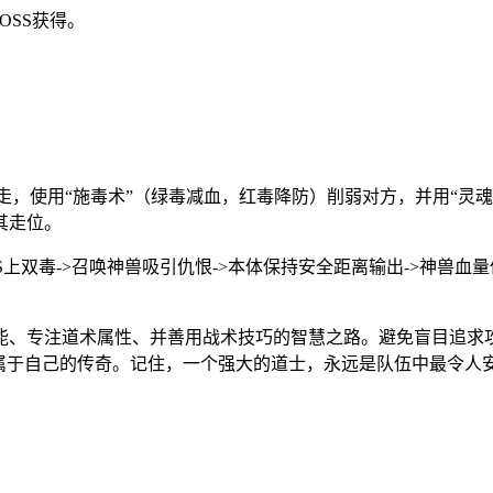
OSS获得。
。
走，使用“施毒术”（绿毒减血，红毒降防）削弱对方，并用“灵
其走位。
SS上双毒->召唤神兽吸引仇恨->本体保持安全距离输出->神兽血
能、专注道术属性、并善用战术技巧的智慧之路。避免盲目追求
属于自己的传奇。记住，一个强大的道士，永远是队伍中最令人