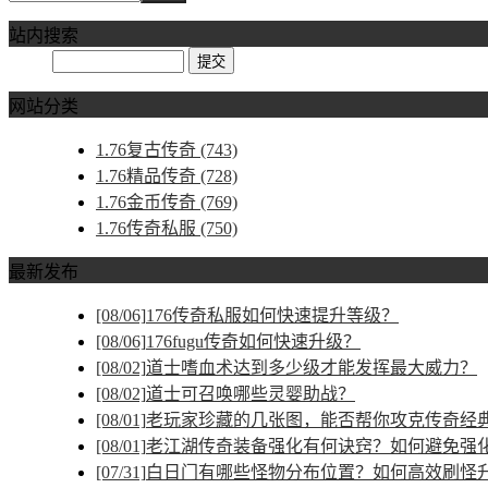
站内搜索
网站分类
1.76复古传奇
(743)
1.76精品传奇
(728)
1.76金币传奇
(769)
1.76传奇私服
(750)
最新发布
[08/06]
176传奇私服如何快速提升等级？
[08/06]
176fugu传奇如何快速升级？
[08/02]
道士嗜血术达到多少级才能发挥最大威力？
[08/02]
道士可召唤哪些灵婴助战？
[08/01]
老玩家珍藏的几张图，能否帮你攻克传奇经
[08/01]
老江湖传奇装备强化有何诀窍？如何避免强
[07/31]
白日门有哪些怪物分布位置？如何高效刷怪