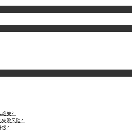
典难关？
化失败风险？
升级？