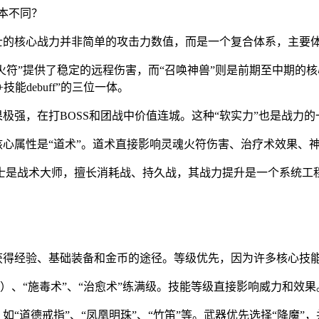
本不同？
士的核心战力并非简单的攻击力数值，而是一个复合体系，主要
魂火符”提供了稳定的远程伤害，而“召唤神兽”则是前期至中期的核
能debuff”的三位一体。
极强，在打BOSS和团战中价值连城。这种“软实力”也是战力的
核心属性是“道术”。道术直接影响灵魂火符伤害、治疗术效果、
士是战术大师，擅长消耗战、持久战，其战力提升是一个系统工
获得经验、基础装备和金币的途径。等级优先，因为许多核心技
过渡）、“施毒术”、“治愈术”练满级。技能等级直接影响威力和
“道德戒指”、“凤凰明珠”、“竹笛”等。武器优先选择“降魔”