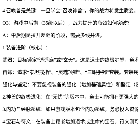
4.召唤兽是关键：一旦学会“召唤神兽”，你的战力将发生质
Q3：游戏中后期（35级以后），战力提升的瓶颈如何突破？
A：中后期是拉开差距的阶段，需要多线并进。
1.装备进阶（核心）：
武器：目标锁定“逍遥扇”或“玄天”。这是道士的终极梦想，道
首饰：追求“泰坦戒指”、“灵魂项链”、“三眼手镯”套装。套
强化与鉴定：不要忽视装备的强化（增加基础属性）和鉴定（
2.神兽的终极进化：在“无忧”等版本中，道士可能拥有更强大
3.内功与经脉系统：如果游戏版本包含内功系统，务必投入资
4.宝石与符文：在装备上镶嵌增加道术或生命的宝石。符文则可