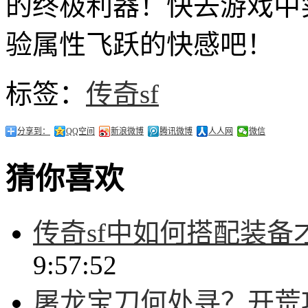
的终极利器！快去游戏中
验属性飞跃的快感吧！
标签：
传奇sf
分享到：
QQ空间
新浪微博
腾讯微博
人人网
微信
猜你喜欢
传奇sf中如何搭配装
9:57:52
屠龙宝刀何处寻？开荒