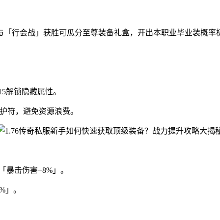
与「行会战」获胜可瓜分至尊装备礼盒，开出本职业毕业装概率
15解锁隐藏属性。
保护符，避免资源浪费。
「暴击伤害+8%」。
%」。