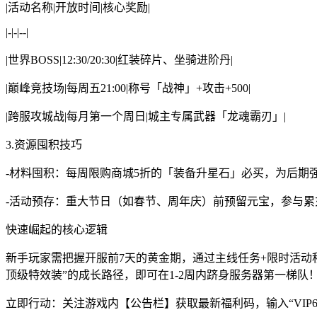
|活动名称|开放时间|核心奖励|
|-|-|--|
|世界BOSS|12:30/20:30|红装碎片、坐骑进阶丹|
|巅峰竞技场|每周五21:00|称号「战神」+攻击+500|
|跨服攻城战|每月第一个周日|城主专属武器「龙魂霸刃」|
3.资源囤积技巧
-材料囤积：每周限购商城5折的「装备升星石」必买，为后期
-活动预存：重大节日（如春节、周年庆）前预留元宝，参与
快速崛起的核心逻辑
新手玩家需把握开服前7天的黄金期，通过主线任务+限时活动
顶级特效装”的成长路径，即可在1-2周内跻身服务器第一梯队
立即行动：关注游戏内【公告栏】获取最新福利码，输入“VIP666