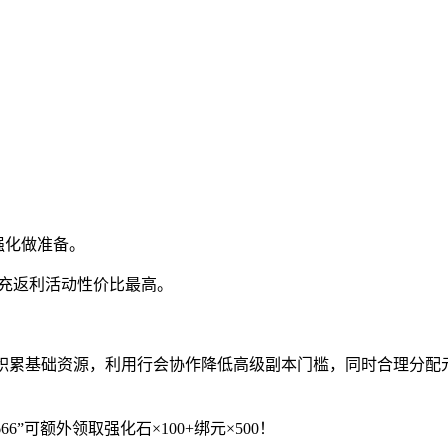
强化做准备。
累充返利活动性价比最高。
积累基础资源，利用行会协作降低高级副本门槛，同时合理分配
！
”可额外领取强化石×100+绑元×500！