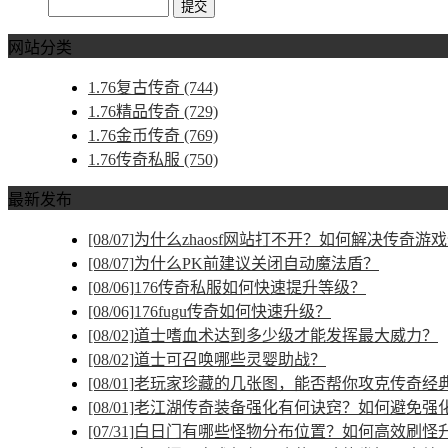
网站分类
1.76复古传奇
(744)
1.76精品传奇
(729)
1.76金币传奇
(769)
1.76传奇私服
(750)
最新发布
[08/07]
为什么zhaosf网站打不开？如何解决传奇游
[08/07]
为什么PK前建议关闭自动魔法盾？
[08/06]
176传奇私服如何快速提升等级？
[08/06]
176fugu传奇如何快速升级？
[08/02]
道士嗜血术达到多少级才能发挥最大威力？
[08/02]
道士可召唤哪些灵婴助战？
[08/01]
老玩家珍藏的几张图，能否帮你攻克传奇经
[08/01]
老江湖传奇装备强化有何诀窍？如何避免强
[07/31]
白日门有哪些怪物分布位置？如何高效刷怪