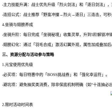
-主力技能升满：战士优先升级「烈火剑法」和「逐日剑法」
-连招公式：战士推荐「野蛮冲撞→烈火→逐日」三连击，可秒
4.坐骑与翅膀养成
-坐骑升阶：每日完成「坐骑秘境」收集灵草，升到5阶解锁冲锋
-翅膀幻化：通过「羽毛合成」激活幻翼外观，属性加成叠加后战力
三、资源分配与活动参与策略
1.元宝使用优先级
-必买项：每日特惠中的「BOSS挑战券」和「强化幸运符」。
-避坑项：避免抽奖类消费，除非保底机制明确（如“十连抽必出
2.限时活动时间表