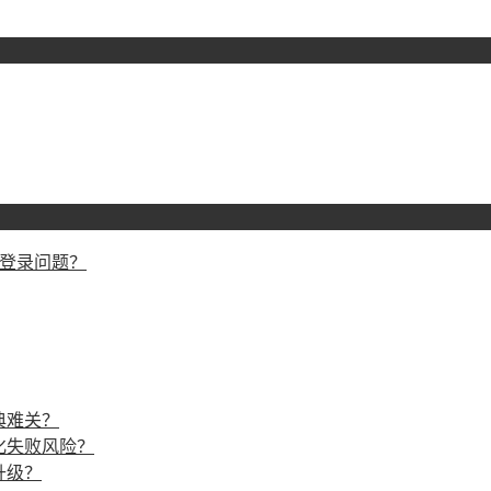
戏登录问题？
典难关？
化失败风险？
升级？