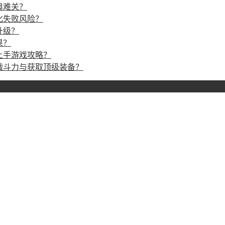
典难关？
化失败风险？
升级？
果？
上手游戏攻略？
战斗力与获取顶级装备？