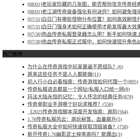
[08/01]
老玩家珍藏的几张图，能否帮你攻克传奇经
[08/01]
老江湖传奇装备强化有何诀窍？如何避免强
[07/31]
白日门有哪些怪物分布位置？如何高效刷怪
[07/31]
白日门强身术如何正确使用才能发挥最大效
[07/30]
热血传奇私服登录器怎么用？新手如何快速
[07/30]
热血传奇私服正式服中，如何快速提升角色
热门推荐
为什么在传奇游戏中玩家普遍不愿组队？(6)
原来这些任务不是人人都能做(11)
初入行小白必看指南：传奇游戏如何代理一个(895)
传奇私服进去都是一个网址(私服入口统一网(8)
玛法大陆永恒的记忆：令人怀念的经典任务(878)
传奇单职业手游哪个好玩求推荐？(558)
《2025传奇游戏脚本深度开发指南：高阶(564)
1.76传奇私服风云：高玩秘笈，血量飙升(5)
传奇私服大全中如何快速获取顶级装备？(758)
新开传奇1.76幽影武士掉率高吗？能爆出(3)