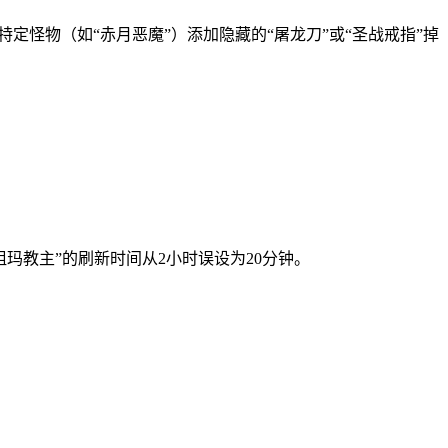
特定怪物（如“赤月恶魔”）添加隐藏的“屠龙刀”或“圣战戒指”掉
。
“祖玛教主”的刷新时间从2小时误设为20分钟。