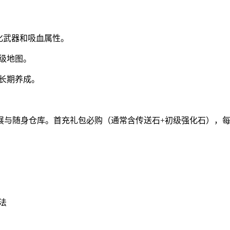
化武器和吸血属性。
级地图。
长期养成。
展与随身仓库。首充礼包必购（通常含传送石+初级强化石），
法