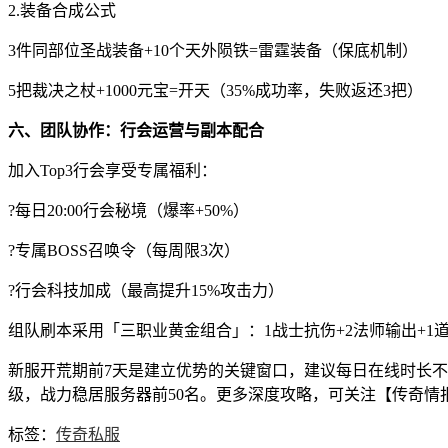
2.装备合成公式
3件同部位圣战装备+10个天外陨铁=雷霆装备（保底机制）
5把裁决之杖+1000元宝=开天（35%成功率，失败返还3把）
六、团队协作：行会运营与副本配合
加入Top3行会享受专属福利：
?每日20:00行会秘境（爆率+50%）
?专属BOSS召唤令（每周限3次）
?行会科技加成（最高提升15%攻击力）
组队刷本采用「三职业黄金组合」：1战士抗伤+2法师输出+1道
新服开荒期前7天是建立优势的关键窗口，建议每日在线时长不低
级，战力稳居服务器前50名。更多深度攻略，可关注【传奇情
标签：
传奇私服