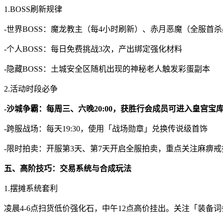
1.BOSS刷新规律
-世界BOSS：魔龙教主（每4小时刷新）、赤月恶魔（全服首
-个人BOSS：每日免费挑战3次，产出绑定强化材料
-隐藏BOSS：土城安全区随机出现的神秘老人触发彩蛋副本
2.活动时段必争
-沙城争霸：每周三、六晚20:00，获胜行会成员可进入皇宫宝
-跨服战场：每天19:30，使用「战场勋章」兑换传说级首饰
-限时拍卖：开服第3天、第7天开启全服拍卖，重点关注麻痹
五、高阶技巧：交易系统与合成玩法
1.摆摊系统套利
凌晨4-6点扫货低价强化石，中午12点高价挂出。关注「装备词