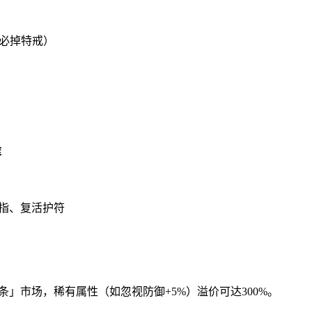
杀必掉特戒）
库
戒指、复活护符
条」市场，稀有属性（如忽视防御+5%）溢价可达300%。