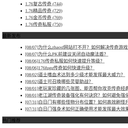
1.76复古传奇
(744)
1.76精品传奇
(729)
1.76金币传奇
(769)
1.76传奇私服
(750)
最新发布
[08/07]
为什么zhaosf网站打不开？如何解决传奇游
[08/07]
为什么PK前建议关闭自动魔法盾？
[08/06]
176传奇私服如何快速提升等级？
[08/06]
176fugu传奇如何快速升级？
[08/02]
道士嗜血术达到多少级才能发挥最大威力？
[08/02]
道士可召唤哪些灵婴助战？
[08/01]
老玩家珍藏的几张图，能否帮你攻克传奇经
[08/01]
老江湖传奇装备强化有何诀窍？如何避免强
[07/31]
白日门有哪些怪物分布位置？如何高效刷怪
[07/31]
白日门强身术如何正确使用才能发挥最大效
热门推荐