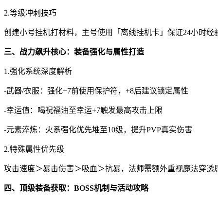
2.等级冲刺技巧
创建小号挂机打材料，主号使用「离线挂机卡」保证24小时经
三、战力飙升核心：装备强化与属性打造
1.强化系统深度解析
-武器/衣服：强化+7前使用保护符，+8后建议锁定属性
-幸运值：喝祝福油至幸运+7触发最高攻击上限
-元素淬炼：火系强化优先堆至10级，提升PVP真实伤害
2.特殊属性优先级
攻击速度＞暴击伤害＞吸血＞抗暴，法师需额外重视魔法穿透
四、顶级装备获取：BOSS机制与活动攻略