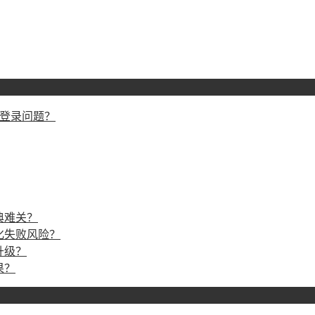
戏登录问题？
典难关？
化失败风险？
升级？
果？