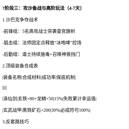
?阶段三：攻沙备战与高阶玩法（4-7天）
1.沙巴克争夺战术
-前锋组：5名高攻战士突袭皇宫旗帜
-狙击组：法师团定点释放“冰咆哮”控场
-后勤组：道士持续施毒+召唤神兽挡门
2.顶级装备合成表
|装备名称|合成材料|成功率|保底机制|
|||||
|诛仙剑|玄铁×80+龙鳞×50|15%|失败累计幸运值|
|玄武战甲|黑铁矿石×200|30%|必成符可100%|
3.反套路技巧