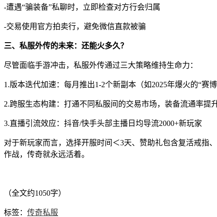
-遭遇“骗装备”私聊时，立即检查对方行会归属
-交易使用官方拍卖行，避免微信直款被骗
三、私服外传的未来：还能火多久？
尽管面临手游冲击，私服外传通过三大策略维持生命力：
1.版本迭代加速：每月推出1-2个新副本（如2025年爆火的“赛
2.跨服生态构建：打通不同私服间的交易市场，装备流通率提升
3.直播引流效应：抖音/快手头部主播日均导流2000+新玩家
对于新玩家而言，选择开服时间＜3天、赞助礼包含复活戒指、
作战，传奇就永远活着。
（全文约1050字）
标签：
传奇私服