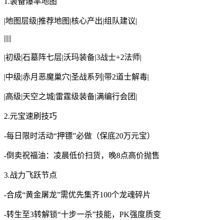
1.装备爆率地图
|地图层级|推荐地图|核心产出|组队建议|
|||||
|初级|石墓阵七层|沃玛装备|3战士+2法师|
|中级|赤月恶魔巢穴|圣战系列|带2道士解毒|
|高级|天空之城|雷霆级装备|满编行会团|
2.元宝速刷技巧
-每日限时活动“押镖”必做（保底20万元宝）
-倒卖祝福油：凌晨低价扫货，晚8点高价抛售
3.战力飞跃节点
-合成“黄金屠龙”需优先集齐100个龙魂碎片
-转生至3转解锁“十步一杀”技能，PK强度质变