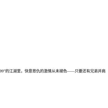
99”的江湖里，快意恩仇的激情从未褪色——只要还有兄弟并肩