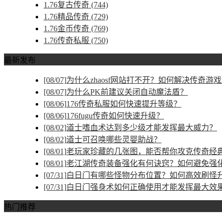
1.76复古传奇
(744)
1.76精品传奇
(729)
1.76金币传奇
(769)
1.76传奇私服
(750)
最新发布
[08/07]
为什么zhaosf网站打不开？如何解决传奇游
[08/07]
为什么PK前建议关闭自动魔法盾？
[08/06]
176传奇私服如何快速提升等级？
[08/06]
176fugu传奇如何快速升级？
[08/02]
道士嗜血术达到多少级才能发挥最大威力？
[08/02]
道士可召唤哪些灵婴助战？
[08/01]
老玩家珍藏的几张图，能否帮你攻克传奇经
[08/01]
老江湖传奇装备强化有何诀窍？如何避免强
[07/31]
白日门有哪些怪物分布位置？如何高效刷怪
[07/31]
白日门强身术如何正确使用才能发挥最大效
热门推荐