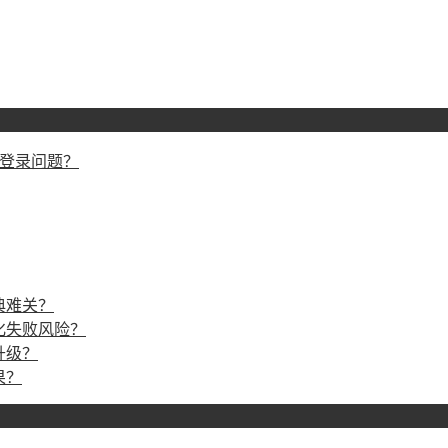
戏登录问题？
典难关？
化失败风险？
升级？
果？