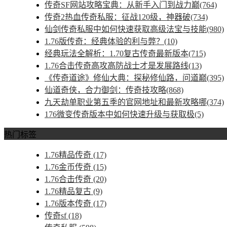
传奇SF网站攻略宝典：从新手入门到战力巅(764)
传奇2热血传奇私服：征战120级，神器破(734)
仙剑传奇私服中如何快速获取高级法宝与技能(980)
1.76版传奇：经典体验的利与弊？(10)
经典玩法全解析：1.70复古传奇最新版本(715)
1.76合击传奇高攻高防战士才是发展路线(13)
《传奇道途》修仙大典：探秘修仙路，问道巅(395)
仙道奇侠，合力御剑：传奇技攻略(868)
九天劫单职业第五季的官网地址和最新攻略哪(374)
176微变传奇版本中如何快速升级与获取极(5)
热门标签
1.76精品传奇
(17)
1.76金币传奇
(15)
1.76合击传奇
(20)
1.76精品复古
(9)
1.76版本传奇
(17)
传奇sf
(18)