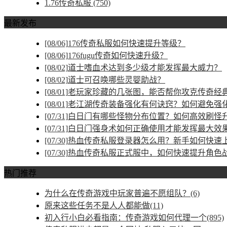
1.76传奇私服
(750)
最新发布
[08/06]
176传奇私服如何快速提升等级？
[08/06]
176fugu传奇如何快速升级？
[08/02]
道士嗜血术达到多少级才能发挥最大威力？
[08/02]
道士可召唤哪些灵婴助战？
[08/01]
老玩家珍藏的几张图，能否帮你攻克传奇经
[08/01]
老江湖传奇装备强化有何诀窍？如何避免强
[07/31]
白日门有哪些怪物分布位置？如何高效刷怪
[07/31]
白日门强身术如何正确使用才能发挥最大效
[07/30]
热血传奇私服登录器怎么用？新手如何快速
[07/30]
热血传奇私服正式服中，如何快速提升角色
热门推荐
为什么在传奇游戏中玩家普遍不愿组队？(6)
原来这些任务不是人人都能做(11)
初入行小白必看指南：传奇游戏如何代理一个(895)