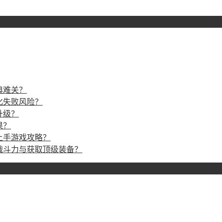
典难关？
化失败风险？
升级？
果？
上手游戏攻略？
战斗力与获取顶级装备？