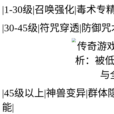
|1-30级|召唤强化|毒术
|30-45级|符咒穿透|防
|45级以上|神兽变异|群
能|