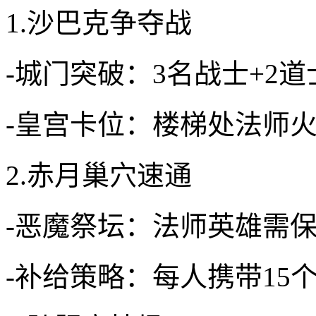
1.沙巴克争夺战
-城门突破：3名战士+2
-皇宫卡位：楼梯处法师火
2.赤月巢穴速通
-恶魔祭坛：法师英雄需
-补给策略：每人携带15