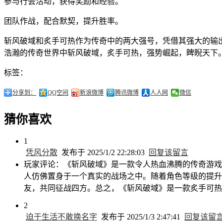
参与行会活动，获得奖励和经验。
团队作战，配合默契，提升胜率。
斩风破域和炙手可热作为传奇中的两大强号，凭借其强大的输
浩瀚的传奇世界中斩风破域，炙手可热，强势崛起，睥睨天下
标签：
分享到：
QQ空间
新浪微博
腾讯微博
人人网
微信
猜你喜欢
1
凭风分散
发布于 2025/1/2 22:28:03
回复该留言
玩家评论：《斩风破域》是一款令人热血沸腾的传奇游戏
人仿佛置身于一个真实的战场之中。随着角色等级的提升
友，共同征战四方。总之，《斩风破域》是一款炙手可热
2
迫于生活不敢换名字
发布于 2025/1/3 2:47:41
回复该留