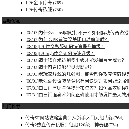
1.76金币传奇
(769)
1.76传奇私服
(750)
最新发布
[08/07]
为什么zhaosf网站打不开？如何解决传奇游
[08/07]
为什么PK前建议关闭自动魔法盾？
[08/06]
176传奇私服如何快速提升等级？
[08/06]
176fugu传奇如何快速升级？
[08/02]
道士嗜血术达到多少级才能发挥最大威力？
[08/02]
道士可召唤哪些灵婴助战？
[08/01]
老玩家珍藏的几张图，能否帮你攻克传奇经
[08/01]
老江湖传奇装备强化有何诀窍？如何避免强
[07/31]
白日门有哪些怪物分布位置？如何高效刷怪
[07/31]
白日门强身术如何正确使用才能发挥最大效
热门推荐
传奇SF网站攻略宝典：从新手入门到战力巅(764)
传奇2热血传奇私服：征战120级，神器破(734)