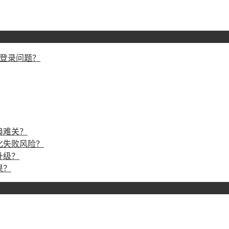
戏登录问题？
典难关？
化失败风险？
升级？
果？