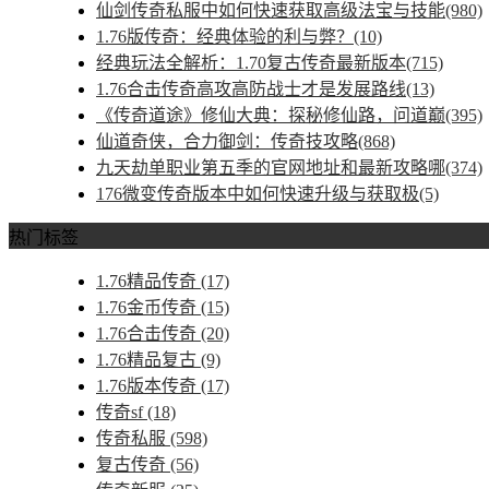
仙剑传奇私服中如何快速获取高级法宝与技能(980)
1.76版传奇：经典体验的利与弊？(10)
经典玩法全解析：1.70复古传奇最新版本(715)
1.76合击传奇高攻高防战士才是发展路线(13)
《传奇道途》修仙大典：探秘修仙路，问道巅(395)
仙道奇侠，合力御剑：传奇技攻略(868)
九天劫单职业第五季的官网地址和最新攻略哪(374)
176微变传奇版本中如何快速升级与获取极(5)
热门标签
1.76精品传奇
(17)
1.76金币传奇
(15)
1.76合击传奇
(20)
1.76精品复古
(9)
1.76版本传奇
(17)
传奇sf
(18)
传奇私服
(598)
复古传奇
(56)