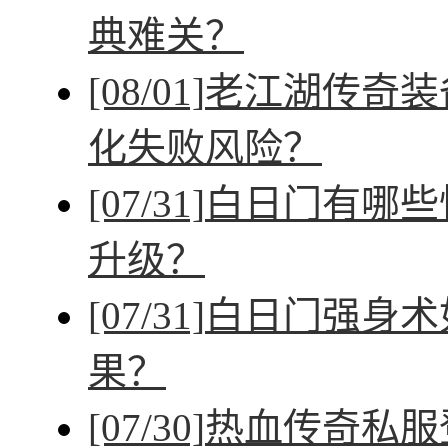
典难关？
[08/01]
老江湖传奇装
化失败风险？
[07/31]
白日门有哪些
升级？
[07/31]
白日门强身术
果？
[07/30]
热血传奇私服