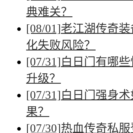
典难关？
[08/01]
老江湖传奇装
化失败风险？
[07/31]
白日门有哪些
升级？
[07/31]
白日门强身术
果？
[07/30]
热血传奇私服