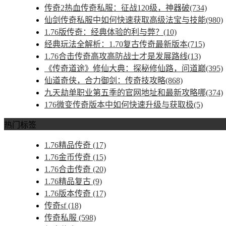
传奇2热血传奇私服：征战120级，神器破(734)
仙剑传奇私服中如何快速获取高级法宝与技能(980)
1.76版传奇：经典体验的利与弊？(10)
经典玩法全解析：1.70复古传奇最新版本(715)
1.76合击传奇高攻高防战士才是发展路线(13)
《传奇道途》修仙大典：探秘修仙路，问道巅(395)
仙道奇侠，合力御剑：传奇技攻略(868)
九天劫单职业第五季的官网地址和最新攻略哪(374)
176微变传奇版本中如何快速升级与获取极(5)
热门标签
1.76精品传奇
(17)
1.76金币传奇
(15)
1.76合击传奇
(20)
1.76精品复古
(9)
1.76版本传奇
(17)
传奇sf
(18)
传奇私服
(598)