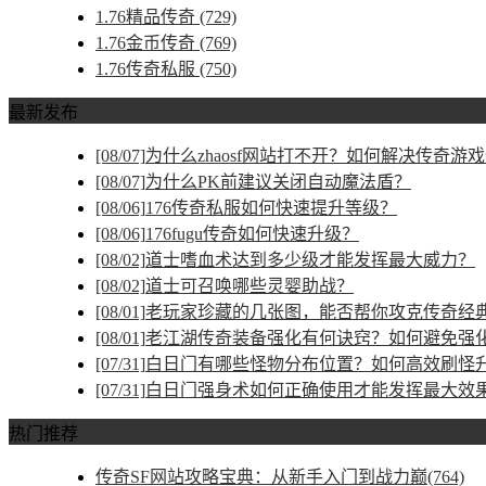
1.76精品传奇
(729)
1.76金币传奇
(769)
1.76传奇私服
(750)
最新发布
[08/07]
为什么zhaosf网站打不开？如何解决传奇游
[08/07]
为什么PK前建议关闭自动魔法盾？
[08/06]
176传奇私服如何快速提升等级？
[08/06]
176fugu传奇如何快速升级？
[08/02]
道士嗜血术达到多少级才能发挥最大威力？
[08/02]
道士可召唤哪些灵婴助战？
[08/01]
老玩家珍藏的几张图，能否帮你攻克传奇经
[08/01]
老江湖传奇装备强化有何诀窍？如何避免强
[07/31]
白日门有哪些怪物分布位置？如何高效刷怪
[07/31]
白日门强身术如何正确使用才能发挥最大效
热门推荐
传奇SF网站攻略宝典：从新手入门到战力巅(764)