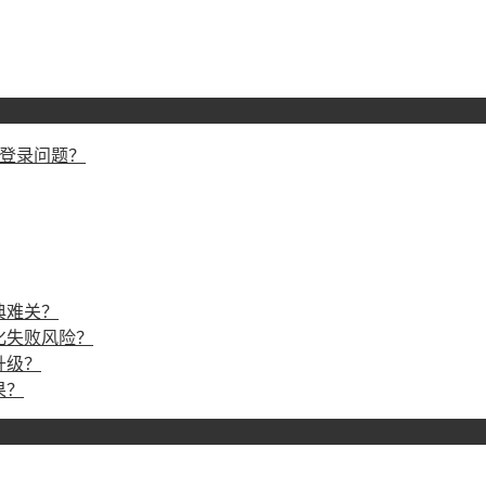
戏登录问题？
典难关？
化失败风险？
升级？
果？