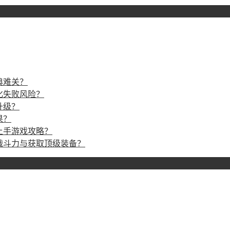
典难关？
化失败风险？
升级？
果？
上手游戏攻略？
战斗力与获取顶级装备？