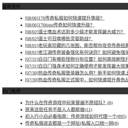
最新发布
[08/06]
176传奇私服如何快速提升等级？
[08/06]
176fugu传奇如何快速升级？
[08/02]
道士嗜血术达到多少级才能发挥最大威力？
[08/02]
道士可召唤哪些灵婴助战？
[08/01]
老玩家珍藏的几张图，能否帮你攻克传奇经
[08/01]
老江湖传奇装备强化有何诀窍？如何避免强
[07/31]
白日门有哪些怪物分布位置？如何高效刷怪
[07/31]
白日门强身术如何正确使用才能发挥最大效
[07/30]
热血传奇私服登录器怎么用？新手如何快速
[07/30]
热血传奇私服正式服中，如何快速提升角色
热门推荐
为什么在传奇游戏中玩家普遍不愿组队？(6)
原来这些任务不是人人都能做(11)
初入行小白必看指南：传奇游戏如何代理一个(895)
传奇私服进去都是一个网址(私服入口统一网(8)