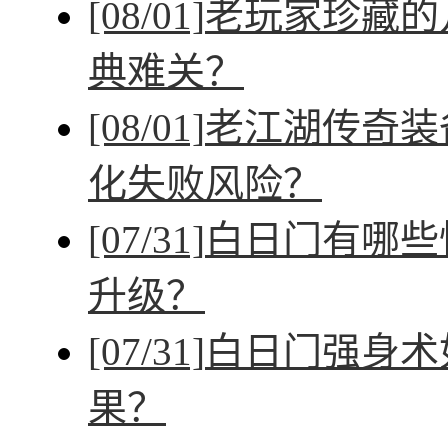
[08/01]
老玩家珍藏的
典难关？
[08/01]
老江湖传奇装
化失败风险？
[07/31]
白日门有哪些
升级？
[07/31]
白日门强身术
果？