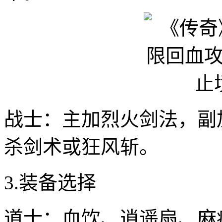
战士：主加烈火剑法，副
杀剑术或狂风斩。
3.装备选择
道士：血饮、逍遥扇、麻